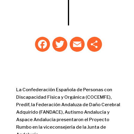
F
T
E
C
a
w
m
o
c
it
ai
m
e
te
l
p
b
r
ar
o
ti
La Confederación Española de Personas con
o
r
Discapacidad Física y Orgánica (COCEMFE),
Predif, la Federación Andaluza de Daño Cerebral
k
Adquirido (FANDACE), Autismo Andalucía y
Aspace Andalucía presentaron el Proyecto
Rumbo en la viceconsejería de la Junta de