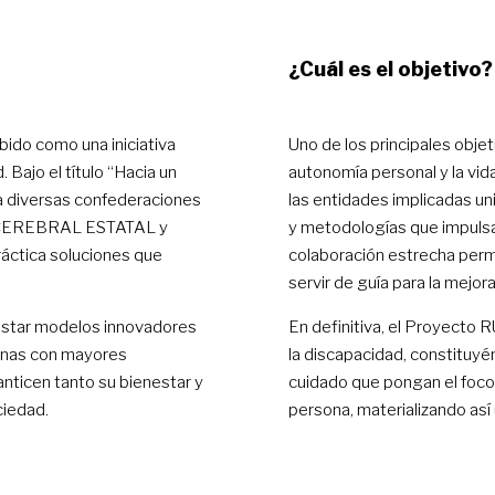
¿Cuál es el objetivo?
ido como una iniciativa
Uno de los principales obje
 Bajo el título “Hacia un
autonomía personal y la vid
a diversas confederaciones
las entidades implicadas un
 CEREBRAL ESTATAL y
y metodologías que impulsan
áctica soluciones que
colaboración estrecha perm
servir de guía para la mejor
 testar modelos innovadores
En definitiva, el Proyecto
onas con mayores
la discapacidad, constituy
nticen tanto su bienestar y
cuidado que pongan el foco 
ciedad.
persona, materializando así