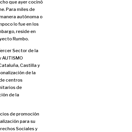
ocho que ayer cocinó
ne. Para miles de
e manera autónoma o
mpoco lo fue en los
mbargo, reside en
royecto Rumbo.
ercer Sector de la
 y AUTISMO
taluña, Castilla y
sonalización de la
 de centros
nitarios de
ión de la
vicios de promoción
alización para su
erechos Sociales y