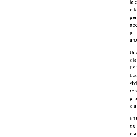
la 
ell
per
pod
pri
una
Una
di
ESP
Leó
viv
res
pro
ciu
En 
de 
esc