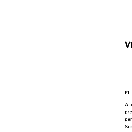
V
EL
A t
pre
per
Son