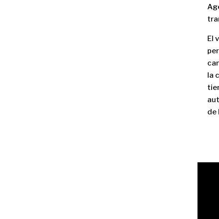
Age
tra
El 
per
cam
la 
tie
aut
de 