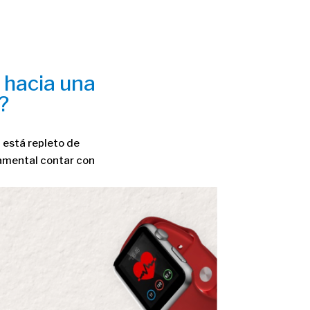
 hacia una
?
 está repleto de
damental contar con