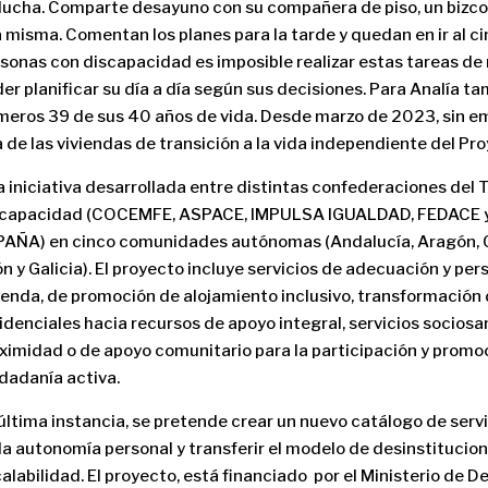
ducha. Comparte desayuno con su compañera de piso, un bizc
a misma. Comentan los planes para la tarde y quedan en ir al ci
sonas con discapacidad es imposible realizar estas tareas d
er planificar su día a día según sus decisiones. Para Analía ta
meros 39 de sus 40 años de vida. Desde marzo de 2023, sin e
 de las viviendas de transición a la vida independiente del P
 iniciativa desarrollada entre distintas confederaciones del T
scapacidad (COCEMFE, ASPACE, IMPULSA IGUALDAD, FEDACE
AÑA) en cinco comunidades autónomas (Andalucía, Aragón, Ca
n y Galicia). El proyecto incluye servicios de adecuación y per
ienda, de promoción de alojamiento inclusivo, transformación
idenciales hacia recursos de apoyo integral, servicios sociosa
ximidad o de apoyo comunitario para la participación y promoc
dadanía activa.
última instancia, se pretende crear un nuevo catálogo de ser
la autonomía personal y transferir el modelo de desinstitucion
alabilidad. El proyecto, está financiado por el Ministerio de D