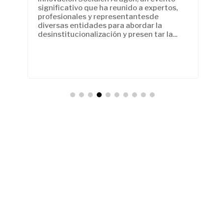
reunido a expertos,
Orgánica de Castilla y León, C
esentantesde
Castilla y León, la Federación 
ara abordar la
Castilla y León y la Federación 
n y presen tar la...
Castilla y León celebran hoy en 
Patio...