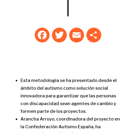
F
T
E
C
a
w
m
o
c
it
ai
m
e
te
l
p
b
r
ar
o
ti
Esta metodología se ha presentado desde el
o
r
ámbito del autismo como solución social
k
innovadora para garantizar que las personas
con discapacidad sean agentes de cambio y
formen parte de los proyectos.
Arancha Arroyo, coordinadora del proyecto en
la Confederación Autismo España, ha