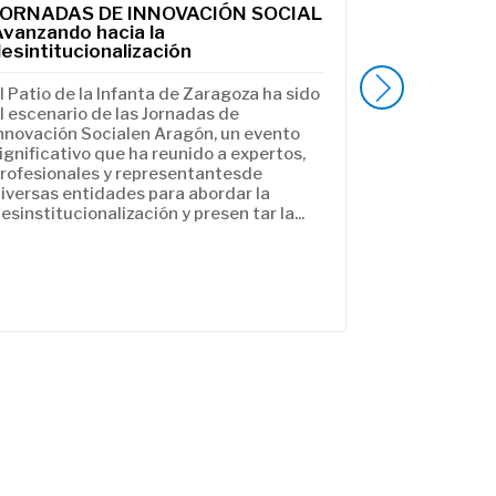
JORNADAS DE INNOVACIÓN SOCIAL
Castilla y 
Avanzando hacia la
hacia la au
esintitucionalización
inclusión d
discapacid
l Patio de la Infanta de Zaragoza ha sido
La Federaci
l escenario de las Jornadas de
Castilla y Le
nnovación Socialen Aragón, un evento
Personas con
ignificativo que ha reunido a expertos,
Orgánica de 
rofesionales y representantesde
Castilla y L
iversas entidades para abordar la
Castilla y Le
esinstitucionalización y presen tar la...
Castilla y Le
Patio...