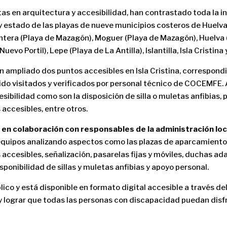
stas en arquitectura y accesibilidad, han contrastado toda la
y estado de las playas de nueve municipios costeros de Huelva
ntera (Playa de Mazagón), Moguer (Playa de Mazagón), Huelva 
uevo Portil), Lepe (Playa de La Antilla), Islantilla, Isla Cristi
ampliado dos puntos accesibles en Isla Cristina, correspondie
sido visitados y verificados por personal técnico de COCEMFE.
sibilidad como son la disposición de silla o muletas anfibias, 
 accesibles, entre otros.
a
en colaboración con responsables de la administración loc
 equipos analizando aspectos como las plazas de aparcamient
s accesibles, señalización, pasarelas fijas y móviles, duchas a
ponibilidad de sillas y muletas anfibias y apoyo personal.
ico y está disponible en formato digital accesible a través de
 y lograr que todas las personas con discapacidad puedan disfr