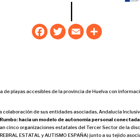
F
T
E
C
a
w
m
o
c
it
ai
m
e
te
l
p
b
r
ar
o
ti
o
r
 de playas accesibles de la provincia de Huelva con informaci
k
a colaboración de sus entidades asociadas, Andalucía Inclus
Rumbo: hacia un modelo de autonomía personal conectada e
ipan cinco organizaciones estatales del Tercer Sector de la 
BRAL ESTATAL y AUTISMO ESPAÑA) junto a su tejido asocia