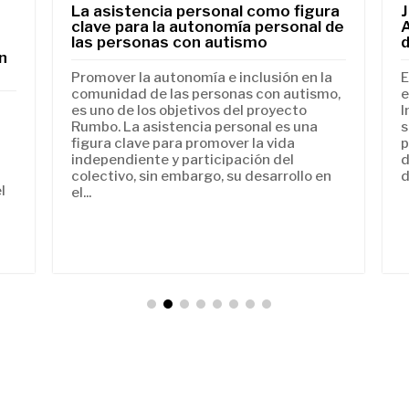
La asistencia personal como figura
clave para la autonomía personal de
las personas con autismo
d
n
Promover la autonomía e inclusión en la
E
comunidad de las personas con autismo,
e
es uno de los objetivos del proyecto
I
Rumbo. La asistencia personal es una
s
figura clave para promover la vida
p
independiente y participación del
d
colectivo, sin embargo, su desarrollo en
d
l
el...