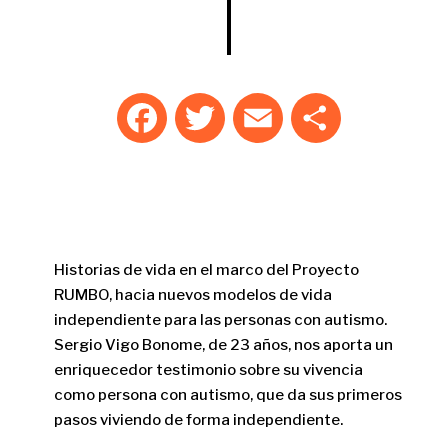
F
T
E
C
a
w
m
o
c
it
ai
m
e
te
l
p
b
r
ar
o
ti
Historias de vida en el marco del Proyecto
o
r
RUMBO, hacia nuevos modelos de vida
independiente para las personas con autismo.
k
Sergio Vigo Bonome, de 23 años, nos aporta un
enriquecedor testimonio sobre su vivencia
como persona con autismo, que da sus primeros
pasos viviendo de forma independiente.